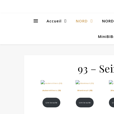
Accueil
NORD
NORD
MiniBI
93 – Se
.Aubervilliers (93)
.Montreuil (93)
.Mo
Lire la suite
Lire la suite
Li