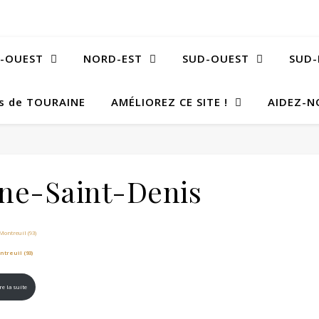
-OUEST
NORD-EST
SUD-OUEST
SUD-
Bs de TOURAINE
AMÉLIOREZ CE SITE !
AIDEZ-N
ine-Saint-Denis
ntreuil (93)
re la suite