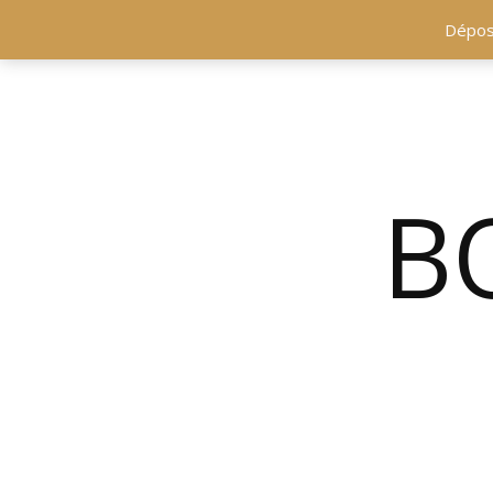
Dépose
BO