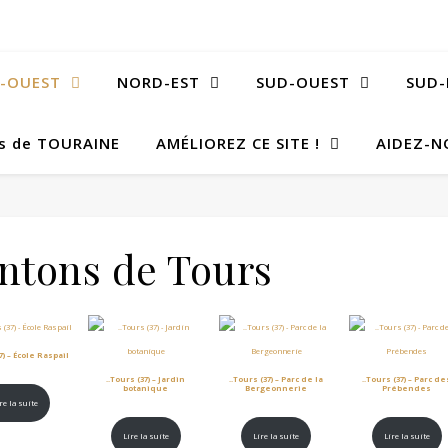
-OUEST
NORD-EST
SUD-OUEST
SUD-
Bs de TOURAINE
AMÉLIOREZ CE SITE !
AIDEZ-N
antons de Tours
7) – École Raspail
..Tours (37) – Jardin
..Tours (37) – Parc de la
..Tours (37) – Parc de
botanique
Bergeonnerie
Prébendes
re la suite
Lire la suite
Lire la suite
Lire la suite