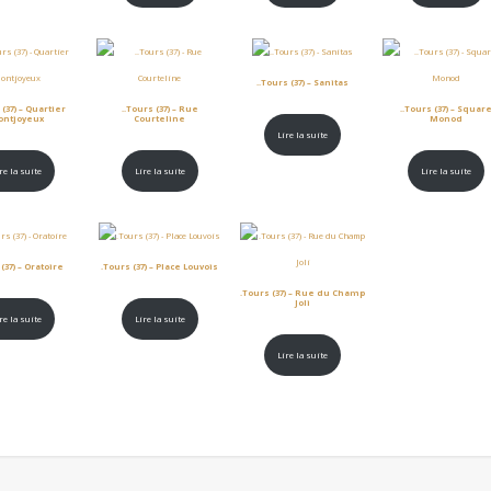
..Tours (37) – Sanitas
 (37) – Quartier
..Tours (37) – Rue
..Tours (37) – Squar
ontjoyeux
Courteline
Monod
Lire la suite
re la suite
Lire la suite
Lire la suite
(37) – Oratoire
.Tours (37) – Place Louvois
.Tours (37) – Rue du Champ
Joli
re la suite
Lire la suite
Lire la suite