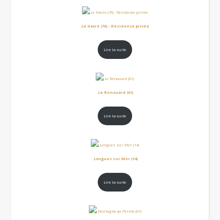
.Le Havre (76) – Résidence privée
Lire la suite
.Le Renouard (61)
Lire la suite
.Longues sur Mer (14)
Lire la suite