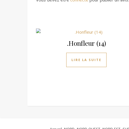
.Honfleur (14)
LIRE LA SUITE
Accueil
NORD
NORD-OUEST
NORD-EST
SU