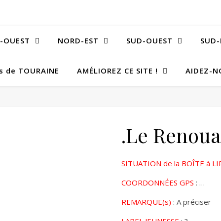
-OUEST
NORD-EST
SUD-OUEST
SUD-
Bs de TOURAINE
AMÉLIOREZ CE SITE !
AIDEZ-N
.Le Renoua
SITUATION de la BOÎTE à LI
COORDONNÉES GPS
: …
REMARQUE(s)
: A préciser