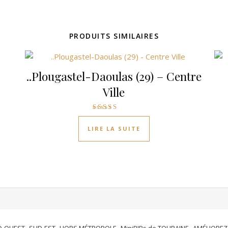
PRODUITS SIMILAIRES
..Plougastel-Daoulas (29) – Centre
Ville
Note
4.00
LIRE LA SUITE
sur 5
D-OUEST
SUD-EST
HORS MÉTROPOLE
MiniBIBs de TOURAINE
AMÉLIOREZ 