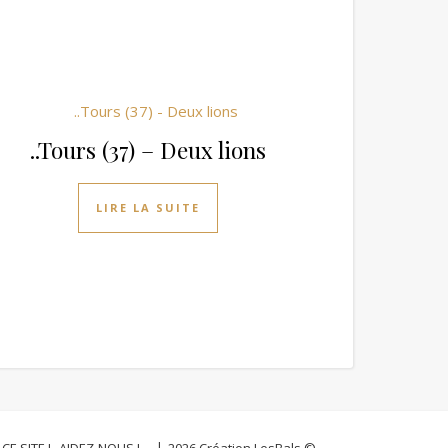
..Tours (37) – Deux lions
LIRE LA SUITE
CE SITE !
AIDEZ-NOUS !
.
2026 Création LesBals ©