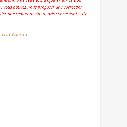
ne photo de cette BAL à ajouter sur ce site.
r, vous pouvez nous proposer une correction.
ter une remarque ou un avis concernant cette
-Est
,
3-Bas-Rhin