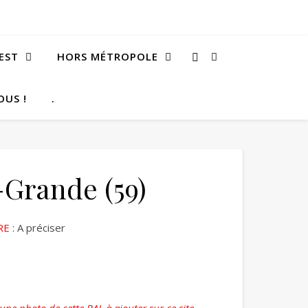
EST
HORS MÉTROPOLE
OUS !
.
-Grande (59)
RE
: A préciser