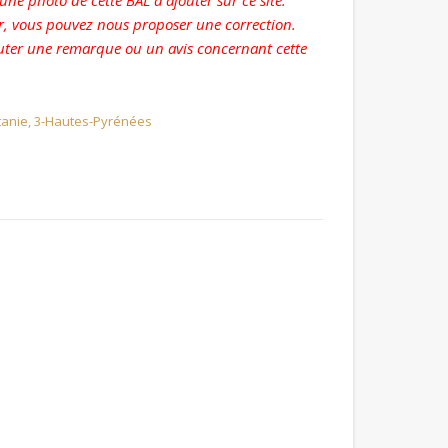
ne photo de cette BAL à ajouter sur ce site.
r, vous pouvez nous proposer une correction.
ter une remarque ou un avis concernant cette
tanie
,
3-Hautes-Pyrénées