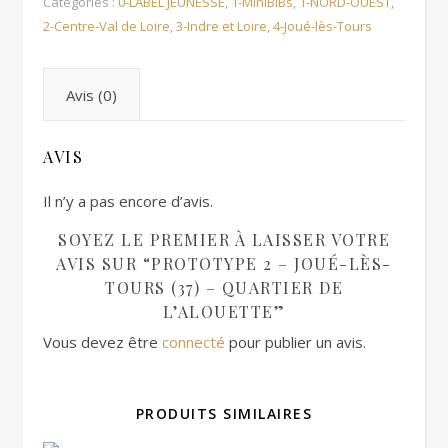
Catégories :
0-LABEL JEUNESSE
,
1-MiniBIBs
,
1-NORD-OUEST
,
2-Centre-Val de Loire
,
3-Indre et Loire
,
4-Joué-lès-Tours
Avis (0)
AVIS
Il n’y a pas encore d’avis.
SOYEZ LE PREMIER À LAISSER VOTRE
AVIS SUR “PROTOTYPE 2 – JOUÉ-LÈS-
TOURS (37) – QUARTIER DE
L’ALOUETTE”
Vous devez être
connecté
pour publier un avis.
PRODUITS SIMILAIRES