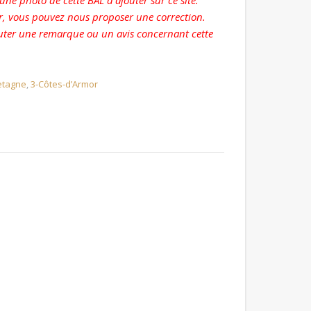
ne photo de cette BAL à ajouter sur ce site.
r, vous pouvez nous proposer une correction.
ter une remarque ou un avis concernant cette
etagne
,
3-Côtes-d’Armor