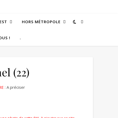
EST
HORS MÉTROPOLE
OUS !
.
el (22)
RE
: A préciser