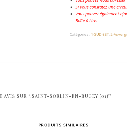
Vous pouvez nous adresser u
Si vous constatez une erreu
Vous pouvez également ajou
Boîte à Lire.
Catégories :
1-SUD-EST
,
2-Auverg
 AVIS SUR “.SAINT-SORLIN-EN-BUGEY (01)”
PRODUITS SIMILAIRES