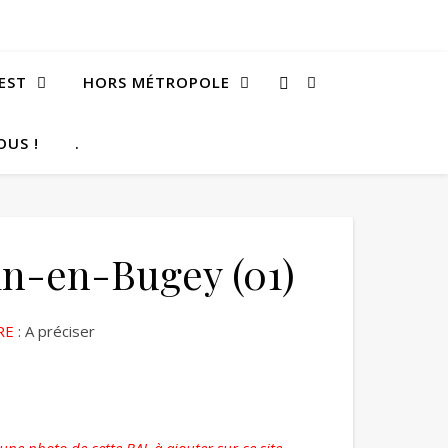
EST
HORS MÉTROPOLE
OUS !
.
lin-en-Bugey (01)
RE
: A préciser