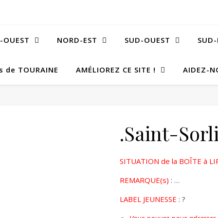
-OUEST
NORD-EST
SUD-OUEST
SUD-
Bs de TOURAINE
AMÉLIOREZ CE SITE !
AIDEZ-N
.Saint-Sor
SITUATION de la BOÎTE à LI
REMARQUE(s)
: …
LABEL JEUNESSE
: ?