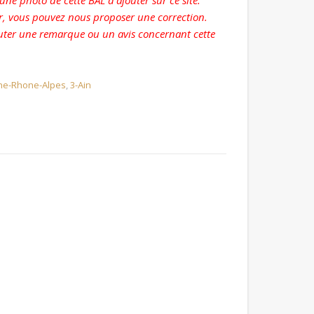
ne photo de cette BAL à ajouter sur ce site.
r, vous pouvez nous proposer une correction.
ter une remarque ou un avis concernant cette
ne-Rhone-Alpes
,
3-Ain