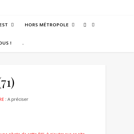
EST
HORS MÉTROPOLE
OUS !
.
71)
RE
: A préciser