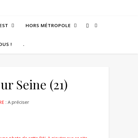
EST
HORS MÉTROPOLE
OUS !
.
sur Seine (21)
RE
: A préciser