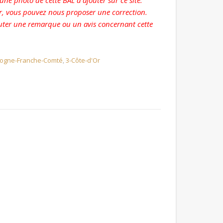
ne photo de cette BAL à ajouter sur ce site.
r, vous pouvez nous proposer une correction.
ter une remarque ou un avis concernant cette
gogne-Franche-Comté
,
3-Côte-d'Or