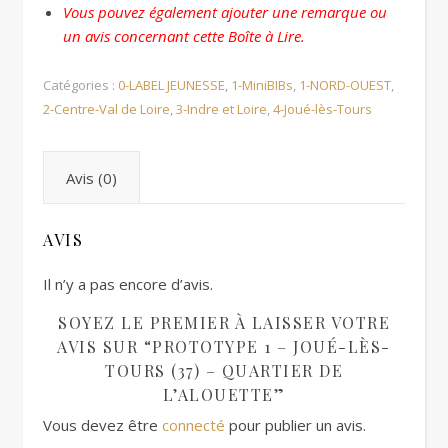
Vous pouvez également ajouter une remarque ou
un avis concernant cette Boîte à Lire.
Catégories :
0-LABEL JEUNESSE
,
1-MiniBIBs
,
1-NORD-OUEST
,
2-Centre-Val de Loire
,
3-Indre et Loire
,
4-Joué-lès-Tours
Avis (0)
AVIS
Il n’y a pas encore d’avis.
SOYEZ LE PREMIER À LAISSER VOTRE
AVIS SUR “PROTOTYPE 1 – JOUÉ-LÈS-
TOURS (37) – QUARTIER DE
L’ALOUETTE”
Vous devez être
connecté
pour publier un avis.