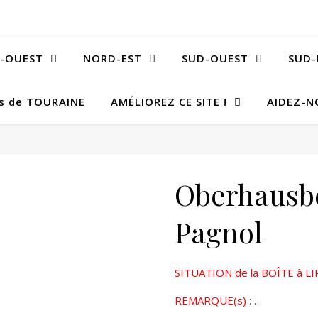
-OUEST
NORD-EST
SUD-OUEST
SUD-
Bs de TOURAINE
AMÉLIOREZ CE SITE !
AIDEZ-N
Oberhausbe
Pagnol
SITUATION de la BOÎTE à LI
REMARQUE(s)
: …